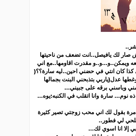
شر
..
صار لك يافيصل..انت تضعف من ناحيتها
 ويمكن..و...و..و مقدرت اقاومها..مع اني
تي كذا كان انتي في حضني احين..ليه سارة؟؟
)
غطها عدل(ياربي بتذبحني البنت بجمالها
ني وباسني برقه على جبيني
...
م... سارة وانا اتقلب في الكنبه:يوه...
مرة بقول لك اني محب زوجتي تصير كثيرة
صلحي لي فطور
..
إلا انا اسوي لك
...