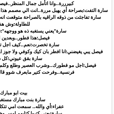
كبيرررة..وانا اتأمل جمال المنظر..في
سارة التفت:بصراحة أي يهبل مررة..انت الي مصمم هذا 
سارة تفاجئت من ذوقه الراقيه بالصراحة متوقعت انه
للطاولة:وش هذ
سارة"يعني يستغبه ذه هو ووجهه":ن
فيصل:هذا فطور..وبعدين ا
سارة تخصرت:نعم..كيف اجل ت
فيصل يبي يغيضني:انا افطر بان كيك وكوفي ولا جوز 
سارة بقق عيوني:كل 
فيصل:اجل مو فطورك..وشرب العصير وطلع وكلم الخاد
فرنسية..وفرحت كتير مابعرف شوو قا
بيت ابو مبارك
سارة بنت مبارك مستغر
عفراء:أي والله.. سمعت امي تتك
سارة:يعني كتبوا كتابهم امس و