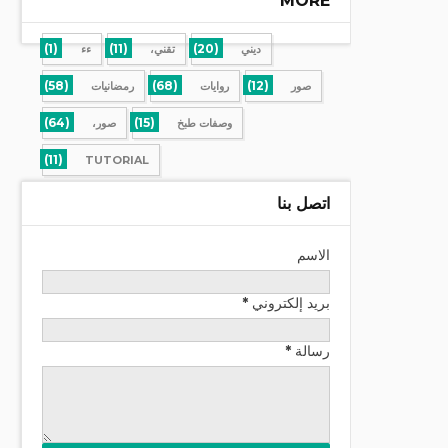
MORE
(1)
(11)
(20)
ديني
تقني،
ءء
(58)
(68)
(12)
صور
روايات
رمضانيات
(64)
(15)
وصفات طبخ
صور،
(11)
TUTORIAL
اتصل بنا
الاسم
بريد إلكتروني
*
رسالة
*