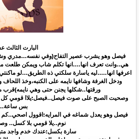
البارت الثالث ع
فيصل وهو يشرب عصير التفاح(وفي نفسه...مدري وش 
هي..وانت تعرف انها....انها تكلم شاب ويمكن طلعت معه
اعرفها انها.....ليه ياسارة سلكتي ذه الطريق...لو ماكن
ودخل الغرفة وشافها نايمه على الكنبه،وخذ اللحاف و
ورقتها..شكلها يجنن حتى وهي نايمه)قرب م
وصحيت الصبح على صوت فيصل..فيصل:يلاا قومي كل ذه نو
بس ساعة
..
فيصل وهو يعدل شماغه في المرايه:اقوول اصحي..كم 
نوم..يلا قومي بلا كسل.. و
سارة بكسل:عندك خدم واجد متبي 