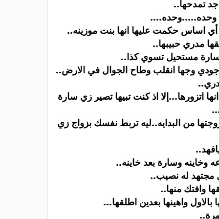
جد تمدحها
..
وحده.....وحده
....
 أي اساس حكمت عليها انها بنت موزينه
..
ا مدري حبيبها
..
سارة مستحيل تسوي كذا
..
دي وجها انقلب وطاح الجوال في الارض
..
دري
..
ها اتزورها...إلا اذ كنت تبيها تصير زي سارة
..
وجتها من البدايه..ليه تربط نفسك بزواج زي
افهد
..
 وخاينه وسارة بعد خاينه
..
 مجتهد له نصيب
..
ا وافتك منها
..
بالاول واهينها بعدين اطلقها
...
مرة
..