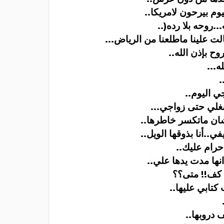
وم بيرحون لامريكا
..
..روحه بلا رده
..)
لت علينا ماطلعنا من الرياض
...
ح بإذن الله
..
ه
...
.
ي اليوم
..
غلي حتى زواجي
...
ان ماتكسر خاطرها
..
ي..أنا بذوقها الويل
..
 حرام عليك
..
ها مدت يدها علي
..
 كف!! متى؟؟
كتابي عليها
..
 دروبها
..