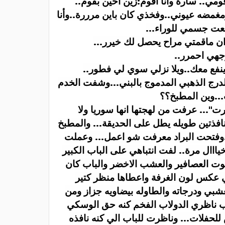
مي.. سارة وانا اقوم:زين احين بقوم
..
غمضه عيوني..وفخذي كان باين مرررة..وأنا
عت جسمي للوراء
...
ن ماقمتي مراح يحصل لك خيرر
...
هي احمرر
..
فع معك..ويلا نزلي سوي لي فطور
..
ج الذهبي المدموج بالبني...وشفت الخدم
..وين المطبخ؟؟
"... عرفت من لهجتها انها سوريا ولا
فذتين طويله يطل على الحديقة... والمطبخ
وفتحت البراد معرفت شو اعمل... وعملت
اال مرة.. لفت انتباهي على الباب الكبير
صوت العصافير والعشب الاخضر والباب كان
ي عكس لون الغرفة واعطاها منظر كتير
عشبي ودرجاته والطاوله بيضاويه جزاز ومن
ذب ناظري الدولاب الفخم كنه حق الوسكي
للحفلات... وناظرت للباب الي كنه نافذه