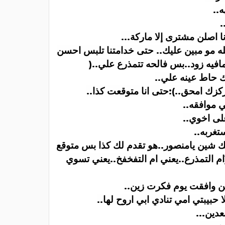
ه
..
.
نا اصلن مشترى إلا ماركة
...
ه مو مبين عليك.. حتى خدامتنا تلبس احسن
افيه زود..بس فالحه تتمذرع علي
)..
ك حاط عينه علي
..
زك امحق..):حتى انا متوقعت كذا
..
ي موافقه
..
على اخوي
..
تغربه
..
ك شين يامنصور..هو تقدم لك كذا بس متوقع
ام التمذرع..يعني ام التفخفخ..يعني تسوي
حين وافقت يوم فكرت زين
..
 حبيبتي امي تنادي ابي اروح لها
..
عدين
...