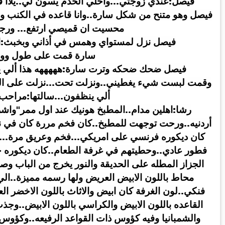
فيصل:عندي زوجتي...واخلي الخدم يسون لي..يلاا قو
فيصل وهو متنح من شكل سارة..وانا قاعده في الكنب وم
محسيت ان قميصي ارتفع... ورج
فيصل نزل لمستواي وهمس في أذاني وبخبث:ا
سارة قمت على طول ووج
فيصل ضحك ضحكه وترت سارة:هههههه هذا ألي ين
وقمت لبست شيء يغطيني..ونزلت تحت...نزلت على الدر
ألي ينظفون...سالتها:مراحب.
رشا:اهلين مدام..المطبخ هونيك عند اول ممر"واشرت
أردنيه..ورحت توجهت للمطبخ..كان فخم مررة كان في نا
كان ديكوره فرنسي على امريكي...فخم وعريق مرة...
فطور عادي..وحطيتهم في غرفة الطعام..كان ديكوره خيا
الجزاز المطله على الحديقة والنور يخرج من الباب و
محاط باللون الابيض العريض ولها رسمه مميزة..ال
فنكي..لون الغرفة كان ابيض والاثاث باللون الاخضر ال
القاعده باللون الابيض والكراسي باللون الابيض..وج
والشمبانيا وفيه كؤوس ذات القواعد الرفيعه..وكؤوس 