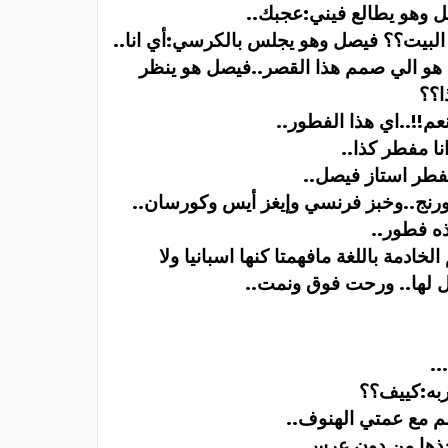
صل وهو يطالع فيني:عجبك
..
البيت؟؟ فيصل وهو يجلس بالكرسي:أي انا
..
 هو الي صمم هذا القصر..فيصل هو ينظر
ا؟؟
عم!!..اي هذا الفطور
..
نا مفطر كذا
..
فطر استاز فيصل
..
اورنج..وخبز فرنسي وإيغز أيس وكورسان
..
ذه فطور
..
مة باللغة مافهمتا كنها اسبانيا ولا
ل لها.. ورحت فوق ونمت
..
...
به:كييف؟؟
لم مع عمتي الهنوف
..
خذها من دون عرس
..