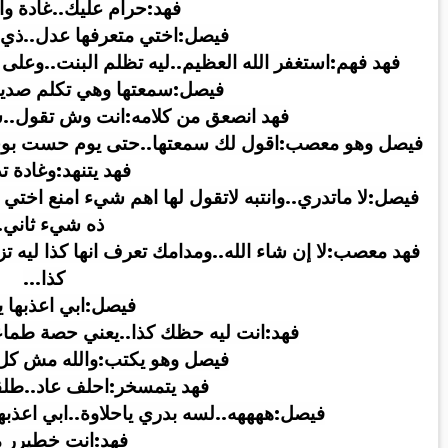
فهد:حرام عليك..غادة وا
فيصل:اختي متعرفها عدل..ذي 
فهد فهم:استغفر الله العظيم..ليه تظلم البنت..وعلى
فيصل:سمعتها وهي تكلم صديقه
فهد انصعق من كلامه:انت وش تقول..
فيصل وهو معصب:اقول لك سمعتها..حتى يوم حست بوجو
فهد يتنهد:وغادة ت
فيصل:لا ماتدري..وانتبه لاتقول لها اهم شيء امنع اختي ان
ذه شيء ثاني
.
فهد معصب:لا إن شاء الله..ومدامك تعرف انها كذا ليه تز
كذا
...
فيصل:ابي اعذبها ي
فهد:انت ليه حظك كذا..يعني حصة طماعه
فيصل وهو يكتب:والله مش كل
فهد يتمسخر:احلف عاد..طلقه
فيصل:ههههه..لسه بدري ياحلاوة..ابي اعذبها 
فهد:انت خطيرر 