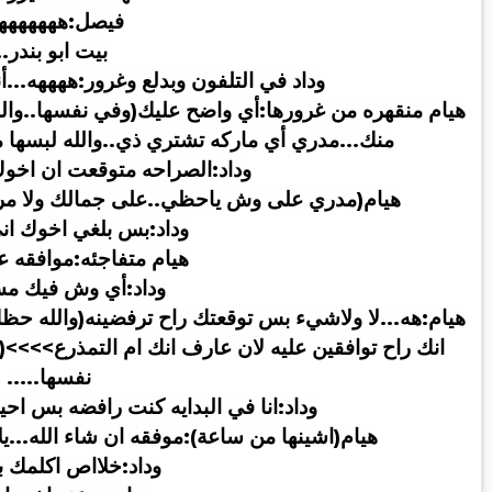
فيصل:ههههههه
بيت ابو بندر
..
وداد في التلفون وبدلع وغرور:ههههه...أ
هيام منقهره من غرورها:أي واضح عليك(وفي نفسها..والل
منك...مدري أي ماركه تشتري ذي..والله لبسها م
وداد:الصراحه متوقعت ان اخو
هيام(مدري على وش ياحظي..على جمالك ولا مرك
وداد:بس بلغي اخوك ان
هيام متفاجئه:موافقه 
وداد:أي وش فيك مس
هيام:هه...لا ولاشيء بس توقعتك راح ترفضينه(والله حظ
انك راح توافقين عليه لان عارف انك ام التمذرع
)<<<<
نفسها
.....
وداد:انا في البدايه كنت رافضه بس ا
هيام(اشينها من ساعة):موفقه ان شاء الله...يلا
وداد:خلااص اكلمك ب