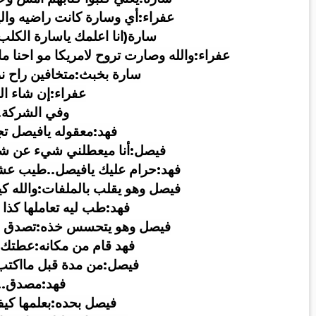
عفراء:أي وسارة كانت راضيه والي
سارة(انا اعلمك ياسارة الكلب.
عفراء:والله وصارت تروح لامريكا مو احنا ما
سارة بخبث:متخافين راح نرو
عفراء:إن شاء الل
وفي الشركة
.
فهد:معقوله يافيصل تج
فيصل:أنا ميعطلني شيء عن ش
فهد:حرام عليك يافيصل..طيب عش
فيصل وهو يقلب بالملفات:والله كيف
فهد:طب ليه تعاملها كذا
فيصل وهو يتحسس خذه:تصدق ان
فهد قام من مكانه:عطتك
فيصل:من مدة قبل مااكتب 
فهد:مصدق
..
فيصل بحده:بعلمها كيف