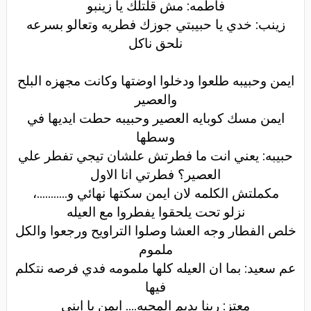
فاطمه: مش قلتلك يا زينبو
زينب: خدي يا حبيبتي جوزك فطريه وتعالو بسرعه
نلحق ناكل
ايمن وحبيبه طلعوا ودخلوا اوضتها وكانت مجهزه البلح
والعصير
ايمن مسك كوبايه العصير وحبيبه حطت ايديها في
وسطها
حبيبه: يعني انت ما فطرتش علشان تيجي تفطر علي
العصير؟ فطرتي انا الاول
مكملتش الكلمه لان ايمن سكتها نهائي و
...........
،
نزلو تحت يلحقوا يفطروا مع العيله
خلص الفطار وجه العشا وصلوا التراويح ورجعوا والكل
ملموم
عم سعيد: بما ان العيله كلها ملمومه فدي فرصه نتكلم
فيها
معتز: ربنا يديم المحبه.... ايمن يا ابني