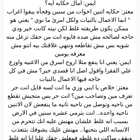
ايمن: امال حكايه ايه؟
معتز: حكايه اتنين اخوات من سنين وفجأه يبقوا اغراب
" انما الاعمال بالنيات ولكل امرئ ما نوي " يعني هو
ممكن يكون طريقته غلط لكن نيته كانت خير ودي
حاجه لصالحه مش ضده فايوه انت من حقك تزعل منه
شويه بس مش تقاطعه وتنهي علاقتك بيه انتو مش
معرفه يومين
ايمن: يعني انا ينفع مثلا اروح اسرق من الاغنيه واوزع
علي الفقرا واقول اصل انا قصدي خير؟ مش في كل
حاجه فيها الاعمال بالنيات
معتز: خلاص يا ابني وزي ما انت لسه قايل انت حر
تعرف مين وتصاحب مين؟ انت حر بس متجيش تقطع
من ناحيه وتوصل من ناحيه تانيه ما ينفعش لان الاتنين
ناحيه واحده... انت بترمي عشره سنين في الارض
بسبب انه غلط علشان مهنش عليه انك تتحرم من
الانسانه اللي بتحبها... مهنش عليك يشوفك بتتعذب
ويقف ساكت ده غلطه فمعلش حقك عليا انا انه غلط