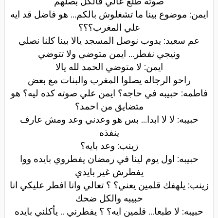
صوته طلع عالي فالكل بصلهم
ايمن: موضوع بينا ما تشغلوش بالكم... هو فاضل قد ايه
علي المغرب؟؟؟
عم سعيد: يدوب نوصل المسجد يالا بينا كلنا نصلي
ونيجي نفطر... ايمن متوضي ولا تتوضي
ايمن: لا متوضي الحمد لله يالا
راحو الرجاله يصلوا المغرب والبنات مع بعض
فاطمه: حبيبه في حاجه؟ ايمن علي صوته كده ليه؟ هو
متضايق من احمد؟
حبيبه: لا لا ابدا... بس هو وعدني وعد ومش عارف
ينفذه
زينب: وعد بايه؟
حبيبه: اول يوم لينا في رمضان يفطروي بايده ووا
يفطرش غير بايدي
زينب: يلهفك قلمين يعني؟ ؟ تعالي وانا افطر عليكي انا
حبيبه والكل ضحك
حبيبه: لا طبعا... قلمين ايه؟ ؟ يفطرني .. يأكلني بايده