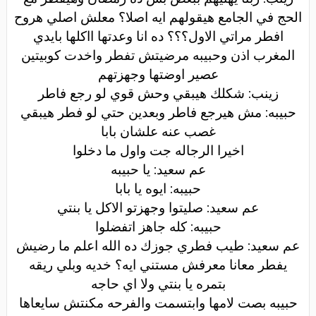
الحج في الجامع هيقولهم ايه اصلا؟ معلش اصلي هروح
افطر مراتي الاول؟؟؟ ده انا وعدتها ااكلها بايدي
المغرب اذن وحبيبه مرضيتش تفطر واخدت كوبيتين
عصير اوضتها وجهزتهم
زينب: شكلك هيبقي وحش قوي لو رجع فاطر
حبيبه: مش هيرجع فاطر وبعدين حتي لو فطر هيبقي
غصب عنه علشان بابا
اخيرا الرجاله جت واول ما دخلوا
عم سعيد: يا حبيبه
حبيبه: ايوه يا بابا
عم سعيد: صليتوا وجهزتو الاكل يا بنتي
حبيبه: كله جاهز اتفضلوا
عم سعيد: طيب فطري جوزك ده الله اعلم ما رضيش
يفطر معانا معرفش مستني ايه؟ خديه وبلي ريقه
بتمره يا بنتي ولا اي حاجه
حبيبه بصت لامها وابتسمت والفرحه مكنتش سايعاها