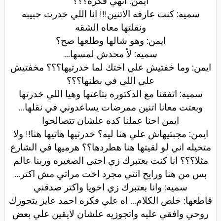
ايمن: انهي فكره؟؟؟
سميه: كنت عارفه الاتنين!!! انا اللي خدرت حبيبه
ونقلتها معاه الشقه
ايمن: وهو شالها وطلعها صح؟
سميه: لأ محدش لمسها
...
ايمن: وما خفتيش علي اختك لما خدرتيها؟؟؟ مخفتيش
علي اللي في بطنها؟؟؟
سميه: اتفقنا مع الدكتوره بتاعتها وهيا اللي خدرتها
وبعتت معانا اتنين ممرضات يساعدوني في نقلها
...
ايمن احنا عملنا كده علشان تتصالحوا
ايمن: مجبتيهاش علي هنا ليه؟ خدرتيها هاتيها هنا!! ولا
متخيله اني لو لقيتها هنا هطردها؟؟ هرميها في الشارع
مثلا؟؟؟ انا كنت بعتبرك زي اختي الصغيره وربنا عالم
بس من هنا ورايح انتي مجرد اخت مراتي مش اكتر
...
سميه: وانا بعتبرك زي اخويا واكتر صدقني
قاطعها: خلص الكلام... اه علي فكره احمد عايز يتجوزك
روحي وافقي عليه واتجوزيه علشان لايقين علي بعض