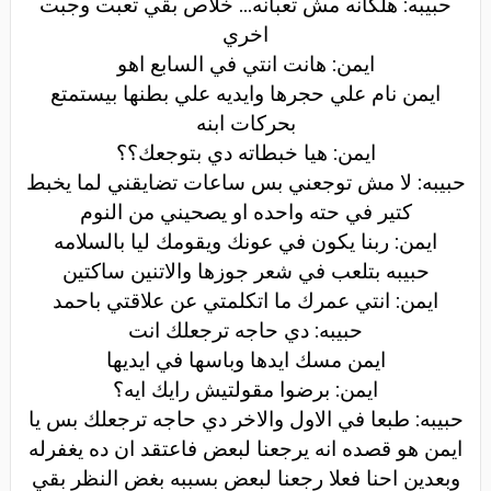
حبيبه: هلكانه مش تعبانه... خلاص بقي تعبت وجبت
اخري
ايمن: هانت انتي في السابع اهو
ايمن نام علي حجرها وايديه علي بطنها بيستمتع
بحركات ابنه
ايمن: هيا خبطاته دي بتوجعك؟؟
حبيبه: لا مش توجعني بس ساعات تضايقني لما يخبط
كتير في حته واحده او يصحيني من النوم
ايمن: ربنا يكون في عونك ويقومك ليا بالسلامه
حبيبه بتلعب في شعر جوزها والاتنين ساكتين
ايمن: انتي عمرك ما اتكلمتي عن علاقتي باحمد
حبيبه: دي حاجه ترجعلك انت
ايمن مسك ايدها وباسها في ايديها
ايمن: برضوا مقولتيش رايك ايه؟
حبيبه: طبعا في الاول والاخر دي حاجه ترجعلك بس يا
ايمن هو قصده انه يرجعنا لبعض فاعتقد ان ده يغفرله
وبعدين احنا فعلا رجعنا لبعض بسببه بغض النظر بقي