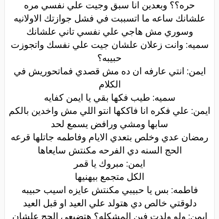
حره؟؟ وبعدين انا سبق وجيت علي نفسي مره
علشانك ساعه ما اتسببت في فشل جوازتك الاولانيه
وسوري مش هاجي علي نفسي تاني علشانك
سميه: وانت زعلان علشان جيت علي نفسك واتجوزت
حبيبه؟
ايمن: انتي عارفه ان ده مش قصدي فماتحوريش في
الكلام
سميه: طيب فكها بقي يا ايمن كفايه
ايمن: علي فكره انا فاككها انتو اللي مش واخدين بالكم
سابها ومشي ورافض يسمع لحد
رمضان عدي وخلص بتعدي الايام وفاطمه جاتلها قرعه
الحج السنه دي الفرحه مكنتش سايعاها
ايمن: مبروك يا قمر
الكل متجمع بيهنيها
فاطمه: بس يا حبيبي مكنتش عايزه اسيب حبيبه
دلوقتي خالص دي هتولد علي العيد او قبل العيد
ايمن: ولو ولدت فين المشكله؟ هتضيعي الحج علشان