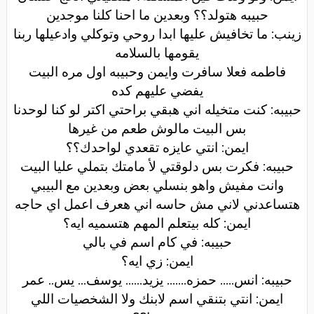
حبيبه هتولد؟؟ وبعدين ما احنا كلنا موجدين
زينب: ما تخافيش عليها ابدا روحي وتوكلي وادعيلها ربنا
يقومها بالسلامه
فاطمه فعلا سافرت وايمن وحبيبه اول مره البيت
يفضي عليهم كده
حبيبه: كنت متخيله اني هبقي براحتي اكتر لو كنا لوحدنا
بس البيت مالوش طعم من غيرها
ايمن: انتي عايزه تقعدي لواحدك؟؟
حبيبه: فكرت بس دلوقتي لأ مامتك بتملي عليا البيت
وانت مفيش واهو بنسلي بعض وبعدين مع البيبي
هتساعدني لاني مش حاسه اني هعرف اعمل اي حاجه
ايمن: كله بيتعلم المهم هتسميه ايه؟
حبيبه: في كام اسم في بالي
ايمن: زي ايه؟
حبيبه: انس..... حمزه....... يزيد...... يوسف... يس.. عمر
ايمن: انتي بتنقي اسم لابنك ولا الشخصيات اللي