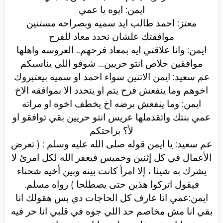
ايمن: ايوه يا عمي
معتز: احمد طالب ايد سميه وبصراحه مستنين
موافقتك علشان نحدد معاد للفرح
ايمن: وانا علاقتي ايه بمعاد فرحهم.. العروسه واهلها
موافقين خلاص انتو حريين... شوفو اللي يناسبكم
عم سعيد: ايمن الاتنين سواء احمد او سميه بيعتبروك
اخوهم وما ينفعش فرح يتم او يتحدد الا بموافقه الاخ
ايمن: وما ينفعش برضه اخ يخطف اخوه او مراته
عمي بنتك واتقدملها عريس انتو حريين بقي توافقو او
لأ؟ براحتكم
عم سعيد: يا ايمن قوله صلى الله عليه وسلم : ( تعرض
الأعمال في كل إثنين وخميس فيغفر الله لكل امرئ لا
يشرك به شيئا ، إلا امرأ كانت بينه وبين أخيه شحناء
فيقول اتركوا هذين حتى يصطلحا ) رواه مسلم
.
ايمن:عمي انا عارف كل الحاجات دي بس هقولك انا
بقي انا مش مخاصم حد اللي جوه في قلبي انا حر فيه