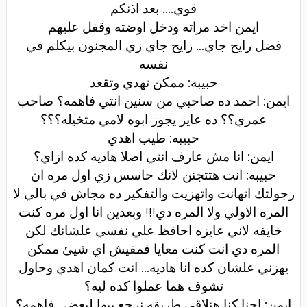
قوي.... بعد اذنكم
ايمن اخد مراته ودخل اوضته وقفل عليهم
فضل رايح جاي... رايح جاي زي المجنون بيكلم في
نفسه
حبيبه: ممكن تهدي وتقعد
ايمن: احمد ده صاحبي من سنين انتي فاهمه؟ صاحب
عمري؟؟ ده عايز يجوز ابوه لامي متخيله؟؟؟
حبيبه: طيب اهدي
ايمن: انا مش عارف انتي اصلا هاديه كده ازاي؟
حبيبه: انت هتتجنن لانك حاسس زي اول مره ان
رجولتك اتهانت واتهزيت والتفكير ده مجاش في بالي لا
المره الاولي ولا المره دي!!! وبعدين انا اول مره كنت
خايفه لاني عايزه احافظ علي نفسي علشانك لكن
المره دي انت كنت معايا فمفيش اي شيئ ممكن
يهزني علشان كده انا هاديه... انت كمان اهدي وحاول
تشوف هما عملوا كده ليه؟
ايمن: احنا كنا هنلاقي طريقه نرجع بيها لبعض.. فاهمه؟