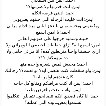
احمد: ايمن بس اسمعني
ايمن: انت خدرتها ولا ضربتها؟؟
احمد: اديني فرصه اتكلم
ايمن: انت خليت الرجاله اللي جبتهم يضربوني
ويكتفوني ويحسسوني بالعجز لتاني مره قدام مراتي
احمد: يا ايمن اسمع
حبيبه وسميه خرجوا علي صوتهم العالي
ايمن: اسمع ايه؟ ازاي خططت لخطفي انا ومراتي ولا
ازاي حبستنا واحنا متربطين كده؟ انا مراتي حامل ولا
ده ميهمكش؟؟؟
احمد: محدش لمس شعره واحده منها
ايمن: ولو سقطت كنت هتعمل ايه؟ لو تعبت؟؟ رجالتك
كان عندهم اوامر بايه؟
احمد: ايمن انا كنت مراقبكم ومتابع كل حاجه
ايمن: واستمتعت بالعرض بتاعنا
احمد: انا كان قصدي انكم تتصالحو... تتقابلو... تتكلموا
تسمعوا بعض... وده اللي عملته؟