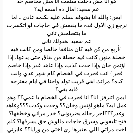
هو انا مش دخلت سلمت انا مش مخاصم حد
عم سعيد: امال ده اسمه ايه؟
ايمن: والله انا بشوفه بسلم عليه بكلمه عادي... اما
نرجع زي الاول فده ما ينفعش في حاجات لو اتكسرت
ما بتتصلحش تاني
عم سعيد: هقولك تاني
(
أربع من كن فيه كان منافقا خالصا ومن كانت فيه
خصلة منهن كانت فيه خصلة من نفاق حتى يدعها، إذا
اؤتمن خان وإذا حدث كذب، وإذا عاهد غدر وإذا خاصم
فجر ) انت فجرت في الخصام كام شهر عدي وانت
كده؟ مراتك اهي قربت تولد واحنا في ايام مفترجه
فايه بقي؟
ايمن اتنرفز: انا؟ انا فجرت في الخصام يا عمي؟؟ وهو
عمل ايه؟ ماهو اؤتمن وخان؟؟ وحدث وكذب؟؟؟وعاهد
وغدر؟؟؟اجر رجاله يضربوني؟ خدر مراتي وخطفها؟
فتح تليفوني وسرق حاجات مالوش حق يسرقها؟ كلم
اخت مراتي اللي بعتبرها زي اختي من ورايا؟؟ عايزني