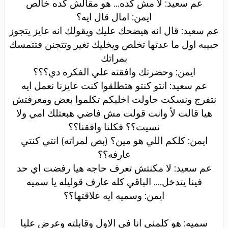
عم سعيد: لا مش كده... هو مقالش كده خالص
ايمن: امال قال ايه؟
عم سعيد: قال انه هيضحك عليك ويقولك انه عايز يتجوز
حبيبه اول ما عدتها تخلص ويخليك تغير وتتجنن فتتمسك
بمراتك
ايمن: وحضرتك وافقته علي الفكره دي؟؟؟
عم سعيد: انتو كنتو هتطلقوا كنت عايزنا نعمل ايه
نتفرج ونسكت حاولت اخليكم تكلموا بعض ومعرفتش
هيا قالت لأ وانت قولت مش فاضي هبعتلك امي ولا
نسيت؟؟ فكلنا وافقنا؟؟
ايمن: كلكم اللي هو مين؟ (بص لمراته) انتي كنتي
عارفه؟؟
عم سعيد: لا مكنتش تعرف حاجه هيا رفضت اي حد
فينا يتدخل.... الباقي كله عارف قوليله يا سميه
ايمن: وسميه ايه علاقتها؟؟
سميه: هو كلمني انا في الاول وقابلته وعرض عليا