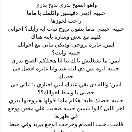
واهو الصبح بدري ندبح بدري
حبيبه: اديني دقيقتين واكلمك يا ماما
راحت لجوزها
حبيبه: حبيبي ماما بتقول نروح نبات ايه رأيك؟ اخواتي
كلهم مع بعض وساره بايته هناك
ايمن: عايزه تروحي اوديكي تباتي مع اخواتك
حبيبه: وانت؟
ايمن: ما تشغليش بالك بيا انا هجيلكم الصبح بدري
حبيبه: ايوه بس دي ليله عيد وانا عايزه افضل في
حضنك
ايمن: والله دي بقي عندك انتي اختاري يا تباتي في
حضني يا وسط اخواتك؟؟
حبيبه: حضنك طبعا هكلم ماما اقولها هنروحلها بدري
اخر الليل كانوا نايمين حبيبه صحيت علي مغص ووجع
في ظهرها
قامت دخلت الحمام وخرجت الوجع بيزيد وفي خبط