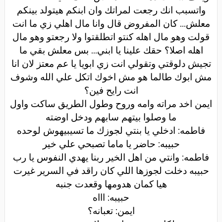
واتسبب انك رجعت لمراتك وان ابنكم هيتولد بينكم
معلش... كان المفروض قال وانا مال اهلي زي ما انت
قولت وهو مال اهله كنتو اتطلقتوا ولا رجعتو وهو مال
اهله اصلا؟ حقك علينا يا ابني... بس معلش بقي ما
تجيش دلوقتي وتقولي انت زي ابويا يا عم معتز لان انا
مش ابوك طالما هو مش اخوك اتكل علي الله وشوف
انت رايح فين؟
ايمن اخد مراته وامه وروح وطول الطريق ساكت واول
ما وصلوا بيتهم سابهم ودخل اوضته
فاطمه: ادخلي يا بنتي لجوزك ما تسيبيهوش لوحده
حبيبه: حاضر يا ماما تصبحي علي خير
فاطمه: وانتي من اهل الخير ربنا يهدي النفوس يا رب
حبيبه دخلت لجوزها اللي كان راقد في السرير غيرت
هيا كمان هدومها وقعدت جنبه
حبيبه: اااه
ايمن: تعبانه؟