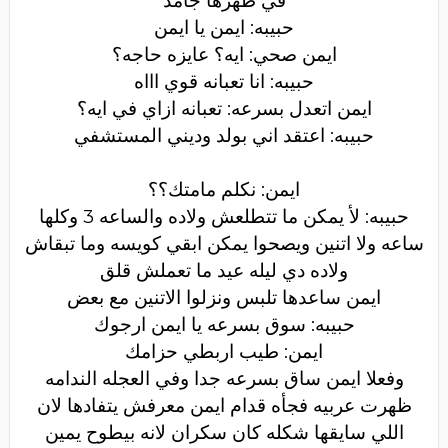
في ظهرها جامد
حبيبه: ايمن يا ايمن
ايمن صحي: ايه؟ عايزه حاجه؟
حبيبه: انا تعبانه قوي اااه
ايمن اتعدل بسرعه: تعبانه ازاي في ايه؟
حبيبه: اعتقد اني بولد وديني المستشفي
ايمن: نكلم مامتك؟؟
حبيبه: لأ يمكن ما تتطلعش ولاده والساعه 3 وكلها
ساعه ولا اتنين ويصحوا يمكن ابقي كويسه وما تبقاش
ولاده دي ليله عيد ما تعملش قلق
ايمن ساعدها تلبس ونزلوا الاتنين مع بعض
حبيبه: سوق بسرعه يا ايمن ارجوك
ايمن: طيب اربطي حزامك
وفعلا ايمن ساق بسرعه جدا وفي العجله الندامه
ظهرت عربيه فجأه قدام ايمن معرفش يتفادها لان
اللي سايقها شكله كان سكران لانه بيطوح يمين