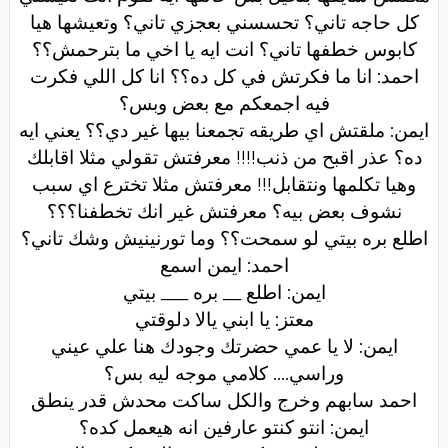
كل حاجه تاني؟ تحسسني بعجزي تاني؟ وتعيشها هيا
كابوس خطفها تاني؟ انت ايه يا اخي ما بترحمش؟؟
احمد: انا ما فكرتش في كل ده؟؟ انا كل اللي فكرت
فيه اجمعكم مع بعض وبس؟
ايمن: ملقتش اي طريقه تجمعنا بيها غير دي؟؟ يعني ايه
ده؟ عذر اقبح من ذنب!!!! معرفتش تقولي مثلا اقابلك
وهيا تكلمها ونتقابل!!! معرفتش مثلا تخترع اي سبب
نشوف بعض بيه؟ معرفتش غير انك تخطفنا؟؟؟
اطلع بره بيتي لو سمحت؟؟ وما تورنينيش وشك تاني؟
احمد: ايمن اسمع
ايمن: اطلع __ بره ___ بيتي
معتز: يا ابني يالا دلوقتي
ايمن: لا يا عمي حضرتك وجودك هنا علي عيني
وراسي.... كلامي موجه ليه بس؟
احمد سابهم وخرج والكل ساكت محدش قدر ينطق
ايمن: انتو كنتو عارفين انه هيعمل كده؟