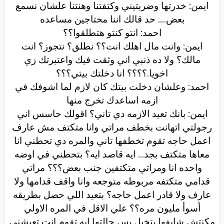
ايمن: خدرتها وضربتيني وكتفتنا وهنتنا علشان نسمع
بعض.... حد قالك اننا محتاجين مساعده
احمد: انتو كنتو هتطلقوا؟؟
ايمن: وانت مال اهلك انت؟؟ نطلق؟ نتجوز؟ انت
مالك؟ ولا ده ذنبي اني وثقت فيك واعتبرتك زي
اخويا.؟؟؟؟ انا دخلتك بيتي؟؟؟
احمد: وعلشان دخلت بيتك كان لازم لما اشوفك في
ازمه اساعدك تخرج منها
ايمن: بانك تعيد الازمه دي تاني؟ اقولك حاسس اني
رجولتي اتهانت بخطف مراتي وانا متكتف مش عارف
اعمل حاجه تقوم تخطفها تاني والمره دي تحطني انا
معاها متكتف بجد... ايه قاصد ايه؟ بتحطني في اوضه
واحده انا ومراتي متكتفين جنب بعض؟؟؟ مراتي
قدامي متكتفه مربوطه متوجعه وانا واقف قدامها ولا
عارف ولا قادر اعمل حاجه؟ بتعيد اللي حصل بطريقه
أسوأ مليون مره؟؟ علي الاقل في المره الاولي
مكنتش شايفها بتخيل بس حالتها ايه تقوم انت تعيشني