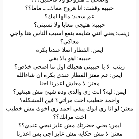
حبيبه وقفت: انا هروح معاك..... ماما؟؟
عم سعيد: مالها امك؟
حبيبه: هتيجي معايا ولا نسيتي؟
زينب: يعني انتي شايفه ينفع اسيب الناس هنا واجي
معاكي؟
ايمن: الفطار اصلا عندنا بكره
حبيبه: اهو يالا بقي
زينب: لا يا حبيبتي هجيلك اول ما اصحي خلاص؟
ايمن: عم معتز الفطار عندي بكره ان شاءالله
معتز: لا معلش اعذرنا احنا
ايمن: ليه؟ انت زي والدي وده شيئ مش هيتغير؟
واحمد خطيب اخت مراتي؟ فين المشكله؟
معتز: لو انا زي ابوك يبقي احمد زي اخوك مش خطيب
اخت مراتك؟؟
ايمن: يعني حضرتك مش عايز تيجي عندي؟؟
معتز: لا مش حكايه مش عايز اجي بس اعذرنا