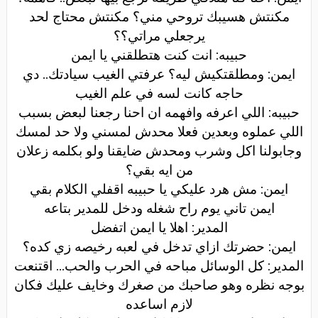
مكنتش هسيبك تروحي مني؟ مكنتش محتاج لحد
يرجعلي مراتي؟؟
حبيبه: انت كنت هتطلقني يا ايمن
ايمن: ومطلقتكيش ليه؟ عرفتي الغيب سيادتك.. دي
حاجه كانت لسه في علم الغيب
حبيبه: اللي اعرفه وافهمه ان احنا رجعنا لبعض بسبب
اللي عملوه وبعدين فعلا محدش لمسني ولا حد لمسك
وجابولنا اكل وشرب ومحدش ضايقنا ولو بكلمه زعلان
من ايه بقي؟
ايمن: مش هرد عليكي يا حبيبه اقفلي الكلام بقي
ايمن تاني يوم راح شغله ودخل للمدير بتاعه
المدير: اهلا يا ايمن اتفضل
ايمن: حضرتك ازاي تدخل في لعبه رخيصه زي كده؟
المدير: كل الوسائل مباحه في الحرب والحب... اقتنعت
بوجه نظره وهو صاحبك من صغرك وخايف عليك فكان
لازم اساعده