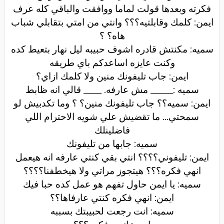
فكرته وبعدها قولت لماما ووافقت والباقي كله عرف
ايمن: كلمك وقابلتيه؟؟؟ وانتي من امتي بتقابلي شباب
هاه؟ ؟
سميه: مكنتش قادره اشوف حبيبه ليل نهار بتعيط كده
وكنت عايزه اساعدكم باي طريقه
ايمن: جاب تليفونك منين ولا كلمك ازاي؟
سميه :_____ مش عارفه. ____ قالي انه ظابط
ايمن: سميه؟؟ جاب تليفونك منين؟ ؟ وما تكدبيش لو
سمحتي... ما تقضيش علي شويه الاحترام اللي
فاضلينلك
سميه: جابها من تليفونك
ايمن: تليفوني؟؟؟؟ انتي بقي كنتي عارفه انه هيعمل
انهي فكره؟؟؟ هيتجوز مراتي ولا هيخطفنا؟؟؟؟
سميه: يا ايمن حاول تفهم هو عمل كده حبا فيك
ايمن: انهي فكره كنتي عارفاها؟؟
سميه: انت رجعت لحبيبتك بسببه