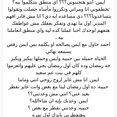
ايمن: انتو هتجننوني؟؟؟ اي منطق بتتكلموا بيه؟
تخطفوني انا ومراتي وتكرروا مأساه حصلت وتقولوا
بتساعدونا؟؟؟ دي مساعده ايه دي؟ انا مش قادر افهم
المدير: اول ما تهدي وتفكر بعقلك مش عواطفك
هتفهم لوحدك احنا عملنا كده ليه واي منطق اتعاملنا
بيه
...
احمد حاول مع ايمن يصالحه او يكلمه بس ايمن رفض
يسمعه نهائي
الحياه جميله بين حبيبه وايمن وحملها بيكبر ويكبر
جه رمضان وده كان اول رمضان يجي عليهم واتعزموا
كلهم في بيت عم سعيد
ايمن: انا مش عايز اروح روحي انتي وماما
حبيبه: ده اول رمضان لينا مع بعض وانت عايز تفطر
بعيد عني؟ انتي مش وعدتني؟؟
ايمن: وعدتك بإيه ان شاءالله؟
حبيبه: وعدتني نفطر مع بعض ؟
وهتفطرني بايدك اول تمره