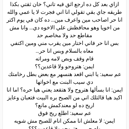
ازاي بعد كل ده ارجع اثق فيه تاني؟ خان ثقتي بكذا
طريقه جاي بقي تقولي انا اني فجرت لا يا عمي والله
انا حر اصاحب مين واعرف مين... ده كان في يوم اكتر
من اخويا وهو محافظش علي الاخوه دي... وانا مش
مقاطع حد ولا مخاصم حد
بس انا حر فاني اختار مين يقرب مني ومين اكتفي
معاه بالسلام وبس انا حر
...
قام وقف وبص لامه ومراته
ايمن: هتروحو ولا قاعدين؟؟
عم سعيد: يا ابني اقعد هنسهر مع بعض بطل رخامتك
دي سيب البنت مع اخواتها
ايمن: انا بسألها هتروح ولا هتقعد يعني هيا حره؟ اما انا
اكيد هيا قالتلك اني من الصبح بره البيت فتعبان وعايز
اريح ده لو معندكمش مانع؟
عم سعيد: اطلع ريح فوق
ايمن: لا معلش انا ممكن انام للصبح مش شويه
واصحي.... هتروحو ولا قاعدين؟؟؟