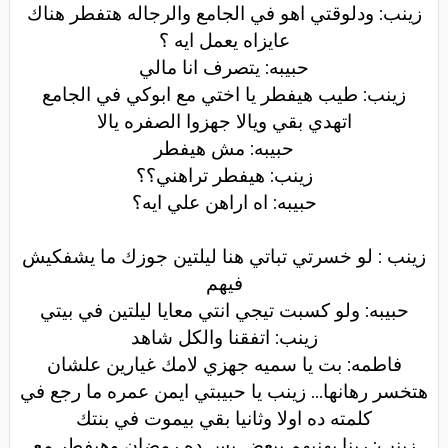
زينب: ودلوقتي اهو في الجامع والرجاله هتفطر هناك
عايزاه يعمل ايه ؟
حبيبه: يتصرف انا مالي
زينب: طيب هيفطر يا اختي مع ابوكي في الجامع
اتهدي بقي ويالا جهزوا الصفره يالا
حبيبه: مش هيفطر
زينب: هيفطر تراهني؟؟
حبيبه: اه اراهن علي ايه؟
زينب : لو خسرتي تباتي هنا ليلتين جوزك ما يشفكيش
فيهم
حبيبه: ولو كسبت تيجي انتي معايا ليلتين في بيتي
زينب: اتفقنا والكل شاهد
فاطمه: بت يا سميه جهزي لامك غيارين علشان
هتخسر رهانها... زينب يا حبيبتي ايمن عمره ما رجع في
كلمته ده اولا وثانيا بقي بيموت في بنتك
زينب: ربنا يهنيهم ببعض بس ده رمضان وهيفطر مع