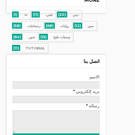
MORE
(1)
(11)
(20)
ديني
تقني،
ءء
(58)
(68)
(12)
صور
روايات
رمضانيات
(64)
(15)
وصفات طبخ
صور،
(11)
TUTORIAL
اتصل بنا
الاسم
بريد إلكتروني
*
رسالة
*