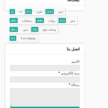
MORE
(1)
(11)
(20)
ديني
تقني،
ءء
(58)
(68)
(12)
صور
روايات
رمضانيات
(64)
(15)
وصفات طبخ
صور،
(11)
TUTORIAL
اتصل بنا
الاسم
بريد إلكتروني
*
رسالة
*