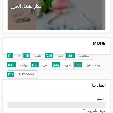
افكار لشغل الخرز
MORE
(1)
(11)
(20)
(58)
رمضانيات
ديني
تقني،
ءء
(68)
(12)
(64)
(15)
وصفات طبخ
صور،
صور
روايات
(11)
TUTORIAL
اتصل بنا
الاسم
بريد إلكتروني
*