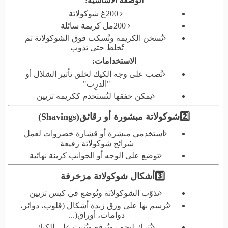
الوصفة الأساسية
:
200
غ شوكولاتة
200
مل كريمة سائلة
تُسخن الكريمة وتُسكب فوق الشوكولاتة ثم
تُخلط حتى تذوب
الاستخدامات
:
تُصب على وجه الكيك لخلق تأثير الشلال أو
"الدرِب
"
يمكن خفقها لتُستخدم ككريمة تزيين
2️⃣
شوكولاتة مبشورة أو رقائق
(Shavings)
استخدمي مبشرة أو قشارة خضروات لعمل
شرائح شوكولاتة رفيعة
توضع على الوجه أو الجوانب كزينة نهائية
3️⃣
أشكال شوكولاتة مزخرفة
تذوّب الشوكولاتة وتُوضع في كيس تزيين
يُرسم بها على ورق زبدة أشكال (قلوب، دوائر،
دوامات، أوراق
...)
تُترك لتجف وتُرفع وتُثبت على الكيك