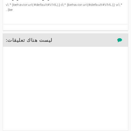
v\:* {behavior:url(#default#VML);} o\:* {behavior:url(#default#VML);} w\:*
{be...
ليست هناك تعليقات: