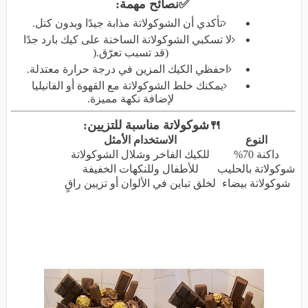
✅
نصائح مهمة
:
تأكدي أن الشوكولاتة مذابة جيدًا وبدون كتل
.
لا تسكبي الشوكولاتة الساخنة على كيك بارد جدًا
(قد تسبب تعرّق
).
احفظي الكيك المزين في درجة حرارة معتدلة
.
يمكنك خلط الشوكولاتة مع القهوة أو الفانيليا
لإضافة نكهة مميزة
.
🍴
شوكولاتة مناسبة للتزيين
:
النوع
الاستخدام الأمثل
داكنة 70
%
للكيك الفاخر وشلال الشوكولاتة
شوكولاتة بالحليب
للأطفال وللنكهات الخفيفة
شوكولاتة بيضاء
لخلق تباين في الألوان أو تزيين راقٍ