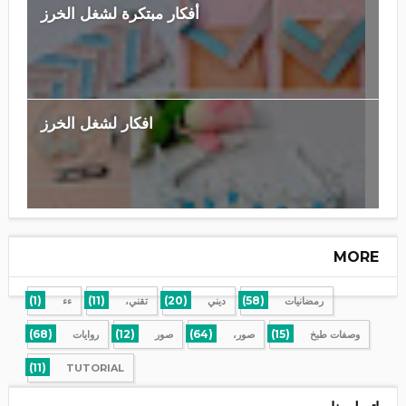
أفكار مبتكرة لشغل الخرز
افكار لشغل الخرز
MORE
(1)
(11)
(20)
(58)
رمضانيات
ديني
تقني،
ءء
(68)
(12)
(64)
(15)
وصفات طبخ
صور،
صور
روايات
(11)
TUTORIAL