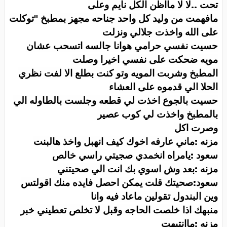
تحت ..لا لا مااظن الكل نايم وعلى
مافهمت من وليد كل واحد جناحه مجهز بمطبخ "توكلت
على الله واخذت جلالي ونزلت
حسيت نفسي حرامي هوانا جالسه اتسحب عشان
مويه ضحكت على نفسي اخيرا وصلت
المطبخ وشربت المويه وتو كنت بطلع الا لفت نظري
الحلا الي قدموه على العشاء
حسيت بالجوع اخذت لي قطعه وجلست بالطاوله الي
بالمطبخ واخذت لي كوب عصير
وصرت اكل
مزنه :ماني عارفه اخوك كيف انهبل واخذ هالبنت
سعود :يامراه انخمدي صجيتي راسي خالص
مزنه :بعد وش اسوي بك انت الي صحيتني
سعود:صحيتك قلت يمكن احصل فايده منك اقولتس
وين البندول تقولين ماعاد فيه وانا
منبهك اذا خلصت الحاجه وقبل لا تخلص تعطيني خبر
مزنه :ماانتبهت