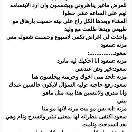
للعرض ماغير يناظروني ويبتسمون وان ارد الابتسامه
لهم على الساعه عشر حطوا
العشاء وبعدها الكل راح على بيته حسيت بارهاق مو
طبيعي وبدها طلعت مع وليد
واخذت لي اغراض تكفي لاسبوع وحسبت شعوله معي
مزنه :سعود
سعود
:..............
مزنه :سعود انا احكيك ليه ماترد
سعود:خير وش عندتس
مزنه :لحد متى اخوك وحرمته بيجلسون هنا
سعود رفع حاجبه :وليه السؤال لايكون جالسين عندك
وانا مدري ولاتنسين هذا بيته مثل ماهو
بيتي
مزنه :ايه بس مو بيت مرته لانها مو منا
سعود اكتفى بنظراته لها بمعنى تنثبر وانسدح ونام وهي
بعد انسدحت ونامت