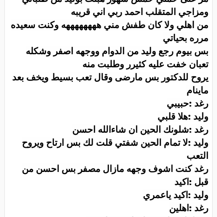
ومزاجي المتقلب احمد ربي اني قريبه
من اهلي ولا كان طفش مني ههههههههه وكنت سعيده
مرره بحياتي
بس بيوم رجع وليد من الدوام ووجهه اصفر وشكله
تعبان خفت عليه كثيرر وطلبت منه
يروح للدكتور بس مارضى وقال تعب بسيط ويخف بعد
ماينام
رغد :حبيبي
وليد :هلا قلبي
رغد :شلونك الحين ان شاءالله احسن
وليد :لا تمام الحين شفتي قلت لك بس ارتاح ويروح
التعب
رغد كنت اشوف وجهه مازال مصفر بس احسن من
قبل :اكيد
وليد :اكيد ياعمري
رغد :اهلين