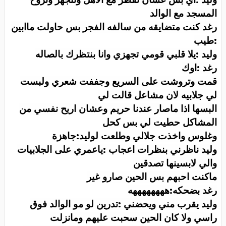
المسجد مع الوالد
رغد كنت متضايقه من سالفه الفجر بس حاولت ماابين
:طيب
وليد :يلا قلبي قومي تجهزي وانا بنتظرك بالصاله
رغد :اوك
قمت وتروشت على السريع وجففت شعري ولبست
لي جلابيه لان مشاعل قالت لي
البسها اذا ماصار عندنا حريم وعشان اريح نفسي من
المشاكل حطيت لي بس كحل
وغلوس واخذت جلالي وطلعت لوليد:جاهزة
وليد ناظرني بنظرات اعجاب :ياعمري على الجلابيات
والي لابسينها تصدقين
ماكنت احبهم بس الحين صارو غير
رغد بضحكه:ههههههههه
وليد يقرب مني ويحضني :تدرين لو مو الوالد فوق
راسي ولا كان الحين سحبت عليهم ومانزلت