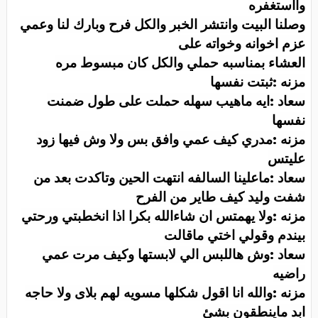
وااستغفره
وصلنا البيت وانتشر الخبر والكل فرح وبارك لنا وعمي
عزم اخوانه وخواته على
العشاء بمناسبه حملي والكل كان مبسوط مره
مزنه :ثبتت نفسها
سعاد :ايه ماهيب سهله حملت على طول ضمنت
نفسها
مزنه :مدري كيف عمي وافق بس ولا وش فيها زود
عليتس
سعاد :ماعلينا السالفه انتهت الحين وتاكدت بعد من
شفت وليد كيف طاير من الفرح
مزنه :ولا يهمتس ان شاءالله بكرا اذا انخطبتي ورحتي
بيندم وقولي اختي ماقالت
سعاد :وش هاللبس الي لابستها وكيف مرت عمي
راضيه
مزنه :والله انا اقول شكلها مسويه لهم بلاى ولا حاجه
ابد ماينطقون بشئ