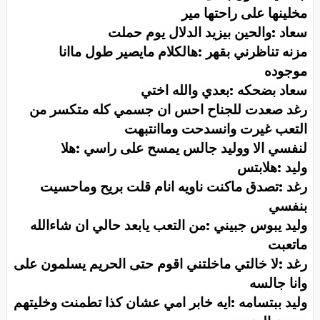
مخلينها على راحتها مير
سعاد :والحين بيزيد الدلال يوم حملت
مزنه تناظرني بقهر :هالكلام مايصير طول ماانا
موجوده
سعاد بضحكه :بعدي والله اختي
رغد صعدت للجناح احس ان جسمي كله متكسر من
التعب غيرت وانسدحت وماانتبهت
لنفسي الا ووليد جالس يمسح على راسي :هلا
وليد :هلابتس
رغد :تصدق ماكنت ناويه انام قلت بريح وماحسيت
بنفسي
وليد يبوس جبيني :من التعب يابعد حالي ان شاءالله
ماتعبت
رغد :لا خالتي ماخلتني اقوم حتى الحريم يسلمون على
وانا جالسه
وليد ببتسامه :ايه خابر امي عشان كذا تطمنت وخليتهم