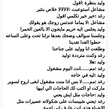
وليد بنظرة :اقول
مشاعل استوعبت :لالالالا خلاص بنثبر
رغد :خير خير تكلمي اقول
مشاعل :لا يماما عندتس زوجك هو يقولك
وليد يجلس :ايه حريم مايجون الا بالعين الحمرا
وجلسنا سوالف وضحك بعدها نزلنا تحت وعلى الساعه
2 حطوا الغدا تغدينا
وطلعت انا ووليد على جناحنا
رغد وكنت مترددة :وليد
وليد :هلا
رغد :مم......انت اليوم مشغول
وليد :ليه في حاجه
رغد :مم.....لا بس اذا منت مشغول ابغى اروح لسوبر
ماركت او اكتب لك الحاجات الي ابيها
وليد :حاجات مثل ايش يعني
رغد :يعني شيبسات على شكولاته عصيرات مثل
الاشياء هذي انت عارف اني اجوع