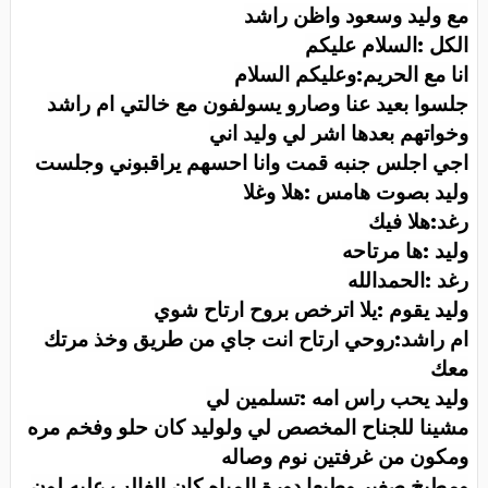
مع وليد وسعود واظن راشد
الكل :السلام عليكم
انا مع الحريم:وعليكم السلام
جلسوا بعيد عنا وصارو يسولفون مع خالتي ام راشد
وخواتهم بعدها اشر لي وليد اني
اجي اجلس جنبه قمت وانا احسهم يراقبوني وجلست
وليد بصوت هامس :هلا وغلا
رغد:هلا فيك
وليد :ها مرتاحه
رغد :الحمدالله
وليد يقوم :يلا اترخص بروح ارتاح شوي
ام راشد:روحي ارتاح انت جاي من طريق وخذ مرتك
معك
وليد يحب راس امه :تسلمين لي
مشينا للجناح المخصص لي ولوليد كان حلو وفخم مره
ومكون من غرفتين نوم وصاله
ومطبخ صغير وطبعا دورة المياه كان الغالب عليه لون