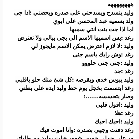
ههههههههه
وليد ينسدح ويسدحني على صدره ويحضني :اذا جى
ولد بسميه عبد المحسن على ابوي
اما اذا جت بنت انتي سميها
رغد :بس اسميها الاسم الي يجي ببالي ولا تعترض
وليد :لا لازم اعترض يمكن الاسم مايجوز لي
رغد :وش رايك باسم جنى
وليد :جنى جنى حلووو
رغد :جد
وليد يبوس خدي ويقرصه :كل شئ منك حلو ياقلبي
رغد ابتسمت بخجل يوم حط وليد ايده على بطني
وصار يتحسسه
:.......
وليد :اقول قلبي
رغد :هلا
وليد :احبك احبك
رغد دفنت وجهي بصدره :وانا اموت فيك
مر على حملي خمس شهور هبلت بوليد من طلباتي