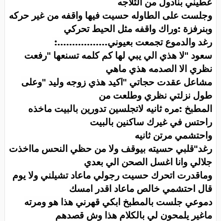
عطيني بنادول من الثلاجه
وجلست على الطاوله حسيت فيها واقفه من غير حركه
وبنرفزة :وراك واقفه مثل الحيط تحركي
رغد والدموع تجمعت بعيوني
:.................
سعود "لا هذي الي يبي لها كم كلمه تسنعها "رفعت
نظري الا الصدمه هذي ماهي
مشاعل عقدت حجاتي "اكيد هذي زوجه وليد "وعلى
طول نزلتي نظري وطلعت من
المطبخ :مره ثانيه لاتجلسين تدورين بالبيت ماخذه
راحتس في غيرك ساكنين بالبيت
واحتشمي مرتن ثانيه
رغد"قلبي حسيته بيوقف ولا من حظي النحس مااخذت
جلالي وانا اغسل الصحن الي بعدي
وماقدرت اتحرك حسيت رجولي ماعاد تشيلني ولا يوم
قال احتشمي خالص ماعاد اقدر امسك
دموعي جلست بالمطبخ ابكي قهرني هذا هو ومرته
ماغير يلمحون لي بالكلام هذا وش قصدهم