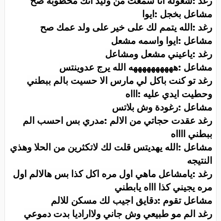
رغد :شعوله انا سمعت من وليد انك مخطوبه صح
مشاعل بخجل :ايوا
رغد :الله يتمم لك على خير على ولد عمك صح
مشاعل :ايوا واسمه مشعل
رغد :ياعيني مشعل ومشاعل
مشاعل :ههههههههههه الله يرج عدوينتس
رغد تو كنت باكل لي مارس الا حسيت بالم ببطني
وحطيت ايدي عليه :اااه
مشاعل :رغودة وش بلاتس
رغد عقدت حجاتي من الالم :مدري بس احسب الم
ببطني ااااه
مشاعل :الله يهديتس قلت لك لاتكثرين من الحلا وهذي
النتيجه
رغد :يامشاعل ماهي اول مره اكل كذا بس هالالم اول
مره يجيني كذا اااه يابطني
مشاعل تقوم :دقايق اجيب لك مسكن للالم
رغد الم مو طبيعي وش جاني ولااراديا بدت دموعي