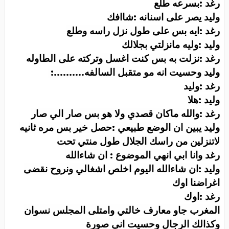
رغد :بسرعه طلع
وليد يصر على اسنانه :شاافك
رغد :ايه بس على طول نزل راسه وطلع
وليد :وليه مانزلتي بجلالك
رغد :نزلت به بس كنت اغسل وتركته على الطاوله
وليد وحسيت انه مو متقبل السالفه
:..........
رغد :وليد
وليد :هلا
رغد :والله ماكان قصدي ولا هو بس صار الي صار
وليد يبين ان الوضع طبيعي :حصل خير بس مره ثانيه
لاتنزلين من راسك الجلال طول منتي تحت
رغد وانا ابي انهي الموضوع : ان شاءالله
وليد :ان شاءالله اليوم اخلص اشغالي ونروح نقضى
اغراضنا اوك
رغد :اوك
المغرب جاو معارف خالتي وامتلى المجلس نسوان
وكذالك الرجال وحسيت اني صورة