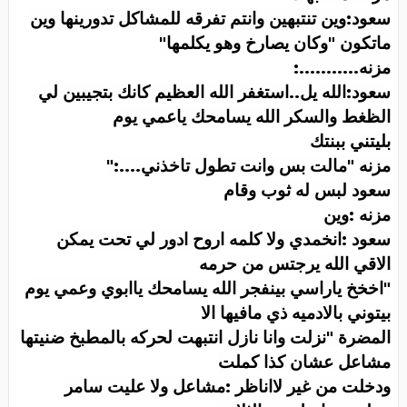
سعود:وين تنتبهين وانتم تفرقه للمشاكل تدورينها وين
ماتكون "وكان يصارخ وهو يكلمها
"
مزنه
:...........
سعود:الله يل..استغفر الله العظيم كانك بتجيبين لي
الظغط والسكر الله يسامحك ياعمي يوم
بليتني ببنتك
مزنه "مالت بس وانت تطول تاخذني
":....
سعود لبس له ثوب وقام
مزنه :وين
سعود :انخمدي ولا كلمه اروح ادور لي تحت يمكن
الاقي الله يرجتس من حرمه
"
اخخخ ياراسي بينفجر الله يسامحك ياابوي وعمي يوم
بيتوني بالادميه ذي مافيها الا
المضرة "نزلت وانا نازل انتبهت لحركه بالمطبخ ضنيتها
مشاعل عشان كذا كملت
ودخلت من غير لااناظر :مشاعل ولا عليت سامر