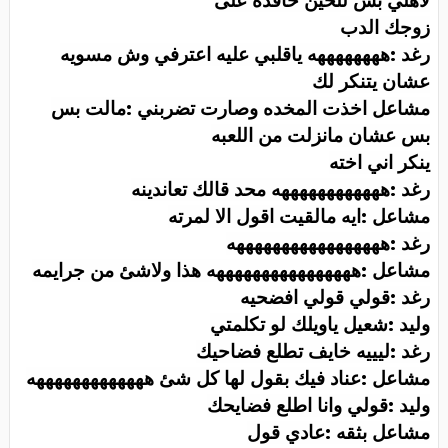
لاهلي بس للحين حاقده على
زوجك الدب
رغد :ههههههههه ياقلبي عليه اعترفي وش مسويه
عشان يتنكر لك
مشاعل اخذت المخده وصارت تضربني :مالت بس
بس عشان مانزلت من اللعبه
ينكر اني اخته
رغد :ههههههههههههه محد قالك تعاندينه
مشاعل :ايه مالقيت اقول الا لمرته
رغد :هههههههههههههههههه
مشاعل :ههههههههههههههههه هذا ولاشئ من جرايمه
رغد :قولي قولي افضحيه
وليد :شعيل ياويلك لو تكلمتي
رغد :ليييه خايف تطلع فضاحيك
مشاعل :عناد فيك بقول لها كل شئ هههههههههههههه
وليد :قولي وانا اطلع فضايحك
مشاعل بثقه :عادي قول