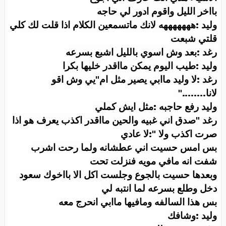
بااخر الليل واقوم ادور لي حاجه
وليد :هههههههه لانك ماتسمعين الكلام اذا قلت لك كلي
قلتي شبعت
رغد :بعد وش اسوي بالليل اشبع بسرعه
وليد :طيب اليوم يمكن مااقدر خليها بكرا
رغد :لا وليد ماابي يصير مثل ام"يي وش اقو
لانا
"........
وليد رفع حاجبه :مثل ايش كملي
رغد "صدق اني غبيه والحين مااقدر اكذب يعرف هو اذا
صرت اكذب ولا ":لا عادي
بس امس حسيت اني عطشانه ولما رحت اشرب
شفت انه مافي مويه فنزلت تحت
وبعدها حسيت بالجوع وجلست اكل الا بااخوك سعود
دخل وطلع بسرعه لما انتبه لي
بس هذا السالفه ومافيها ماابي انحرج معه
وليد :وشافك