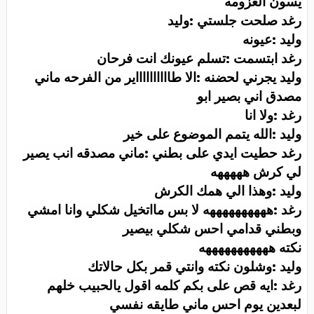
يسون العزومه
رغد صلحت جلستي :وليد
وليد :عيونه
رغد ابتسمت :تسلم عيونك انت فرحان
وليد يجرني لحضنه :الا طااااااااااير من الفرحه ماني
مصدق اني بصير ابو
رغد :ولا انا
وليد :الله يتمم الموضوع على خير
رغد حطيت ايدي على بطني :ماني مصدقه انب يصير
لي كرش هههههه
وليد :وهذا الي همك الكرش
رغد :ههههههههههه لا بس مااتخيل شكلي وانا امشي
وبطني قدامي احس شكلي بيصير
نكته هههههههههههه
وليد :وشلون نكته وانتي قمر بكل حالاتك
رغد :ايه قص على بكم كلمه اقول يالحبيب خلهم
لبعدين يوم احس ماني طايقه نفسي