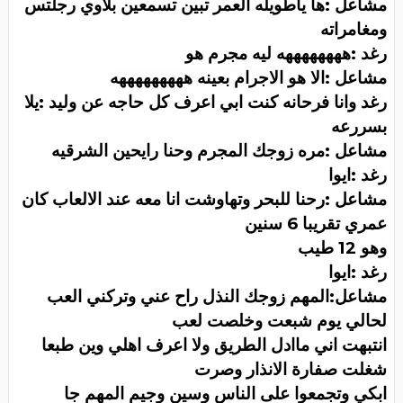
مشاعل :ها ياطويله العمر تبين تسمعين بلاوي رجلتس
ومغامراته
رغد :ههههههههه ليه مجرم هو
مشاعل :الا هو الاجرام بعينه هههههههههه
رغد وانا فرحانه كنت ابي اعرف كل حاجه عن وليد :يلا
بسررعه
مشاعل :مره زوجك المجرم وحنا رايحين الشرقيه
رغد :ايوا
مشاعل :رحنا للبحر وتهاوشت انا معه عند الالعاب كان
عمري تقريبا 6 سنين
وهو 12 طيب
رغد :ايوا
مشاعل:المهم زوجك النذل راح عني وتركني العب
لحالي يوم شبعت وخلصت لعب
انتبهت اني ماادل الطريق ولا اعرف اهلي وين طبعا
شغلت صفارة الانذار وصرت
ابكي وتجمعوا على الناس وسين وجيم المهم جا