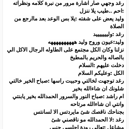
رغد وجهي صار اشارة مرور من نبرة كلامه ونظراته
:احم ..طيب يلا ننزل
وليد يعض على شفته :يلا بس الوعد بعد ماارجع من
الصلاة
رغد :وليييييييد
وليد:عيون وروح وليد ههههههههههه
نزلنا وكان الكل مجتمع على الطاوله الرجال الاكل الي
بالصاله والحريم بالمطبخ
دخلت عليهم :السلام
الكل :وعليكم السلام
رغد توجهت لخالتي وحبيت راسها :صباح الخير خالتي
شلونك ان شاءالله بخير
ام راشد :صباح النور والسرور الحمدالله بخير يابنتي
وانتي ان شاءالله مرتاحه
بجناحك ناقصك شئ مايردتس الا لسانتس
رغد :لا الحمدالله مو ناقصني شئ
مشاعل :تعالي رودة اجلسي جنبي