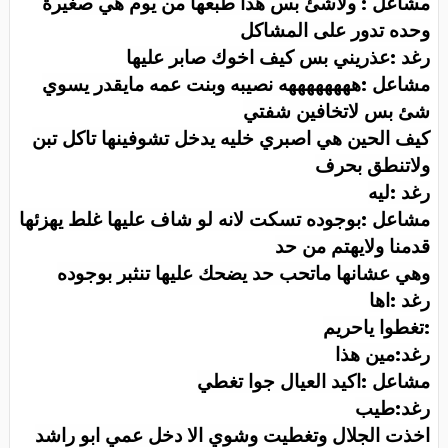
مشاعل : ولاشئ بس هذا طبعها من يوم هي صغيرة
وحده تدور على المشاكل
رغد :عذريني بس كيف اخوك صابر عليها
مشاعل :ههههههههه نصيبه وبنت عمه مايقدر يسوي
شئ بس لاتخافين شفتي
كيف الحين هي اصبري خليه يدخل تشوفينها تاكل تبن
ولاتنطق بحرف
رغد :ليه
مشاعل :بوجوده تسكت لانه لو شاف عليها غلط يهزئها
قدمنا ولايهتم من حد
وهي عشانها ماتحب حد يضحك عليها تنثبر بوجوده
رغد :اها
:
تغطوا ياحريم
رغد:مين هذا
مشاعل :اكيد العيال جوا تغطي
رغد:طيب
اخذت الجلال وتغطيت وشوي الا دخل عمي ابو راشد