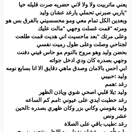
يعني ماتربيت ولا ولا لاني حضريه صرت قليله حيا
"ياربي صبرني تحملي يارغد عشان وليد
وبعدين الكل تمام معي ومو محسسيني بالفرق بس هو
ومرته "قمت غسلت وجهي "مالت عليك
وعلى مرتك "بعد ماحسيت اني هديت قمت طلعت
لجناحي وصلت وعلى طول رميت نفسي
بحضن وليد وهو مروح بالنوم مو حاس فيني دفنت
وجهي بصدره كان ودي ادخل جواته
ابي احس بالامان وصدق ماهي دقايق الا انا بسابع نومه
وليد :حبيبي
رغد :همم
وليد :يلا قلبي اصحي شوي وياذن الظهر
رغد حطيت ايدي على عيوني :امم كم الساعه
وليد يقومني وكاني بزر وكان ظهري بصدره :الحين
عشر ونص
رغد :طيب باقي على الصلاة
وليد :أي بس عشان نفطر مع الاهل ونتجهز ونروح