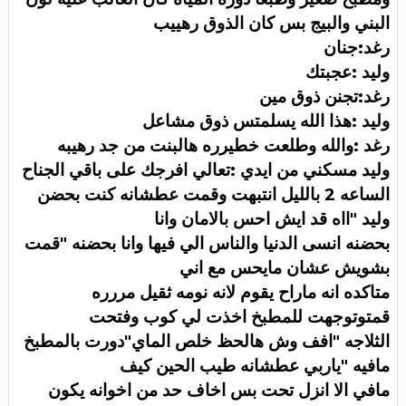
البني والبيج بس كان الذوق رهييب
رغد:جنان
وليد :عجبتك
رغد:تجنن ذوق مين
وليد :هذا الله يسلمتس ذوق مشاعل
رغد :والله وطلعت خطيرره هالبنت من جد رهيبه
وليد مسكني من ايدي :تعالي افرجك على باقي الجناح
الساعه 2 بالليل انتبهت وقمت عطشانه كنت بحضن
وليد "ااه قد ايش احس بالامان وانا
بحضنه انسى الدنيا والناس الي فيها وانا بحضنه "قمت
بشويش عشان مايحس مع اني
متاكده انه ماراح يقوم لانه نومه ثقيل مررره
قمتوتوجهت للمطبخ اخذت لي كوب وفتحت
الثلاجه "افف وش هالحظ خلص الماي"دورت بالمطبخ
مافيه "ياربي عطشانه طيب الحين كيف
مافي الا انزل تحت بس اخاف حد من اخوانه يكون