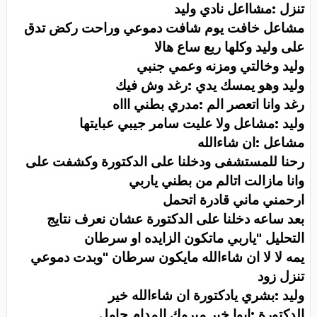
تنزل :مشااعل نادي وليد
مشاعل خافت يوم شافت دموعي وراحت ركض تدق
على وليد وكلها ربع ساع هالا
وليد وخالتي ومزنه وعمي جنبي
وليد وهو يمسك يدي :رغد وش فيك
رغد وانا اتعصر الم :مدري بطني اااه
وليد :مشاعل ولا عليت سامر جيبي عبايتها
مشاعل :ان شاءالله
رحنا للمستشفى ودخلنا على الدكتورة وكشفت على
وانا مازالت اتالم من بطني ياربي
ارحمني ماني قادرة اتحمل
بعد ساعه دخلنا على الدكتورة عشان نعرف نتايج
التحليل "ياربي ماتكون الزايده او سرطان
يمه لا لا ان شاءالله مايكون سرطان "وبدت دموعي
تنزل زود
وليد :بشري يادكتورة ان شاءالله خير
الدكتورة :ايوا خير مبروك المدام حامل