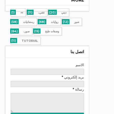
MORE
(1)
(11)
(20)
ديني
تقني،
ءء
(58)
(68)
(12)
صور
روايات
رمضانيات
(64)
(15)
وصفات طبخ
صور،
(11)
TUTORIAL
اتصل بنا
الاسم
بريد إلكتروني
*
رسالة
*