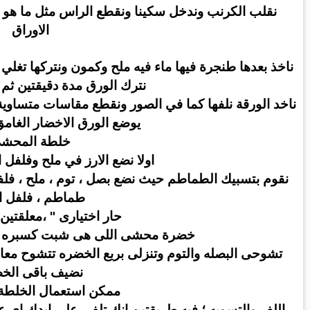
نقلب الكرنب وندخل سكينا ونقطع الراس مثل ما ه
الاوراق
ناخذ بعدها طنجرة فيها ماء فيه ملح وكمون ونتركها تغلي
نترك الورق مدة دقيقتين ثم 
ناخد الورقة نلفها كما في الصور ونقطع مقاسات متساوي
يوضع الورق الاخضار الغامق
خلطة المحش
اولا نضع الارز في
ملح وفلفل ا
نقوم بتسبيك الطماطم حيث نضع بصل ، توم ، ملح ، فلفل 
طماطم ، فلفل ا
حار اختيارى " ،معلقتين
خضرة محشى اللى هى شبت كسبره بقد
تشوحى البصله والتوم وتنزلى بربع الخضره تتشوح معاه
نضيف باقى الخ
ممكن استعمال الخلطة
اللف والتسويه ؛ فيه طريقتين انك تلفى على ايدك اى ع