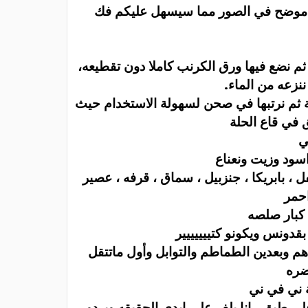
و موضح في الصور مما سيسهل عليكم فك
ثم نضع فيها ورق الكرنب كاملا دون تقطيعه،
ننزعه من الماء.
ة ثم نرتبها في صحن لسهولة الاستخدام حيث
 في قاع الحلة
ي
سود وزيت ونعناع
، بابريكا ، جنزبيل ، سماق ، قرفه ، عصير
حمر
 كبار صلصه
ونس ويكونو كتييييييير
م وبعدين الطماطم والتوابل وأول ماتتقل
ضره
 ني في ني
لى طبق ، انا بلف على ايدى الحقيقه وبردو